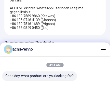
parçalar
ACHIEVE ekibiyle WhatsApp üzerinden iletişime
geçebilirsiniz:
+86 189 7589 9860 (Keeway)
+86 135 0746 4139 ((Joanna)
+86 180 7516 1689 ((Vigoss)
+86 135 0849 0450 ((Liu)
Recommended Products
achieveinno
4:14 AM
Good day, what product are you looking for?
Kamyon Üstü Beton
M46-5 46M Beton
M38-5 4141
Pompası Yedek
Bomlu Putzmeister
Putzmeister B
Parçaları 80 Metre
Kullanılmış
Beton Pompas
Kullanılmış
Pompalar Kamyonlar
Kamyonları
Talep Gönder
Talep Gönder
Talep Gön