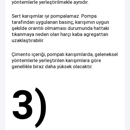
https://www.youtube.com/@achieve-inno/videos
yöntemlerle yerleştirilmekle aynıdır.
Schwing Pompa Parçaları
Sert karışımlar iyi pompalamaz. Pompa
Beton Santrali
https://www.facebook.com/Achieveinnovationschangsha
tarafından uygulanan basınç, karışımın uygun
şekilde orantılı olmaması durumunda hattaki
Beton Karıştırma Tesisi
tıkanmaya neden olan harçı kaba agregattan
uzaklaştırabilir.
Putzmeister İkinci El Pompalar
Çimento içeriği, pompalı karışımlarda, geleneksel
İkinci El Schwing Beton Pompaları
yöntemlerle yerleştirilen karışımlara göre
genellikle biraz daha yüksek olacaktır.
İkinci El Zoomlion Beton Pompası
İkinci El Sany Beton Pompası
3)
YENİ Beton Pompası
Beton Yerleştirme Bomu