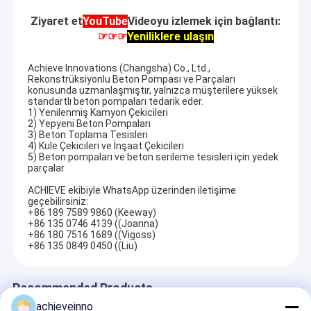
Ziyaret et
YouTube
Videoyu izlemek için bağlantı:
☞☞☞
Yeniliklere ulaşın
Achieve Innovations (Changsha) Co., Ltd.,
Rekonstrüksiyonlu Beton Pompası ve Parçaları
konusunda uzmanlaşmıştır, yalnızca müşterilere yüksek
standartlı beton pompaları tedarik eder.
1) Yenilenmiş Kamyon Çekicileri
2) Yepyeni Beton Pompaları
3) Beton Toplama Tesisleri
4) Kule Çekicileri ve İnşaat Çekicileri
5) Beton pompaları ve beton serileme tesisleri için yedek
parçalar
ACHIEVE ekibiyle WhatsApp üzerinden iletişime
geçebilirsiniz:
+86 189 7589 9860 (Keeway)
+86 135 0746 4139 ((Joanna)
+86 180 7516 1689 ((Vigoss)
+86 135 0849 0450 ((Liu)
Recommended Products
achieveinno