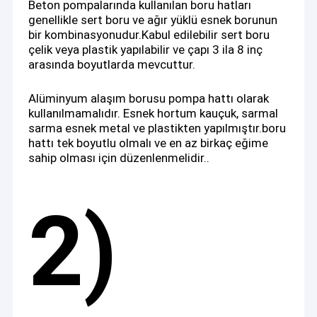
Beton pompalarında kullanılan boru hatları
genellikle sert boru ve ağır yüklü esnek borunun
bir kombinasyonudur.Kabul edilebilir sert boru
çelik veya plastik yapılabilir ve çapı 3 ila 8 inç
arasında boyutlarda mevcuttur.
Alüminyum alaşım borusu pompa hattı olarak
kullanılmamalıdır. Esnek hortum kauçuk, sarmal
sarma esnek metal ve plastikten yapılmıştır.boru
hattı tek boyutlu olmalı ve en az birkaç eğime
sahip olması için düzenlenmelidir..
2)
Ev
◆ Achieve Innovations (Changsha) Co., Ltd., müşterilerinin
Ürün:% s
karlılığını artırmayı amaçlamaktadır.
Hakkımızda