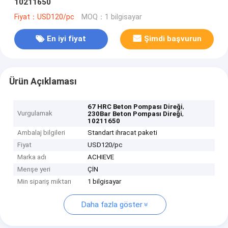
10211650
Fiyat：USD120/pc
MOQ：1 bilgisayar
En iyi fiyat
Şimdi başvurun
Ürün Açıklaması
,
67 HRC Beton Pompası Direği
Vurgulamak
,
230Bar Beton Pompası Direği
10211650
Ambalaj bilgileri
Standart ihracat paketi
Fiyat
USD120/pc
Marka adı
ACHIEVE
Menşe yeri
ÇİN
Min sipariş miktarı
1 bilgisayar
Daha fazla göster