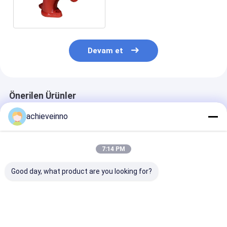
10211650
Devam et
Önerilen Ürünler
achieveinno
7:14 PM
Good day, what product are you looking for?
ST52 SCHWING
123mm SCHWING
Twin Bend SC
Pompa Parçaları İkiz
Pompa Parçaları İkiz
Pompa Parçala
Duvar Beton
Duvar Borusu ST52
65MnCr Çift Ka
Pompası Boru Dirsek
Döküm Çelik
Beton Pompas
90 Derece Bükme
Dirseği