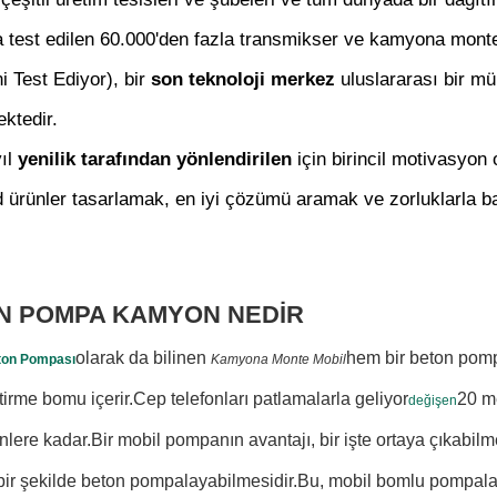
a test edilen 60.000'den fazla transmikser ve kamyona monte
i Test Ediyor), bir
son teknoloji merkez
uluslararası bir mü
ektedir.
ıl
yenilik tarafından yönlendirilen
için birincil motivasyon
 ürünler tasarlamak, en iyi çözümü aramak ve zorluklarla 
N POMPA KAMYON NEDİR
olarak da bilinen
hem bir beton pomp
ton Pompası
Kamyona Monte Mobil
ştirme bomu içerir.Cep telefonları patlamalarla geliyor
20 m
değişen
nlere kadar.Bir mobil pompanın avantajı, bir işte ortaya çıkabil
 bir şekilde beton pompalayabilmesidir.Bu, mobil bomlu pompalar