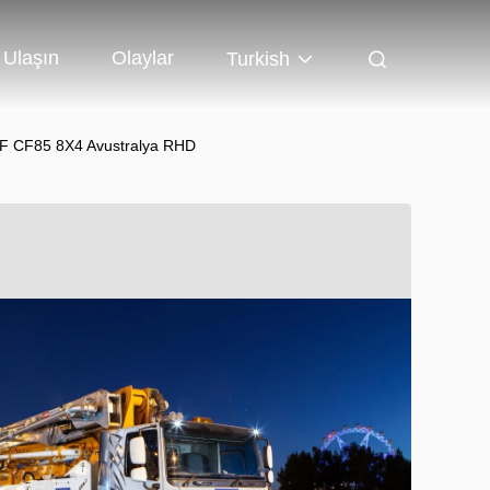
 Ulaşın
Olaylar
Turkish
AF CF85 8X4 Avustralya RHD