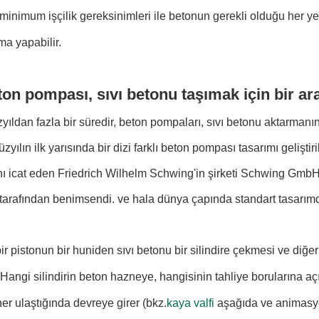
e minimum işçilik gereksinimleri ile betonun gerekli olduğu her y
a yapabilir.
ton pompası, sıvı betonu taşımak için bir ara
yıldan fazla bir süredir, beton pompaları, sıvı betonu aktarman
üzyılın ilk yarısında bir dizi farklı beton pompası tasarımı geliştiri
 icat eden Friedrich Wilhelm Schwing'in şirketi Schwing GmbH 
r tarafından benimsendi. ve hala dünya çapında standart tasarımd
r pistonun bir huniden sıvı betonu bir silindire çekmesi ve diğe
ır.Hangi silindirin beton hazneye, hangisinin tahliye borularına aç
er ulaştığında devreye girer (bkz.
kaya valfi
aşağıda ve animasyon 