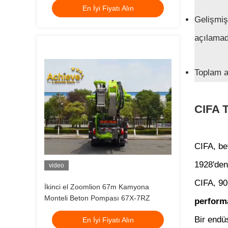
En İyi Fiyatı Alın
Gelişmiş
açılamad
Toplam a
CIFA 
CIFA, bet
1928'den 
video
CIFA, 90
İkinci el Zoomlion 67m Kamyona
Monteli Beton Pompası 67X-7RZ
performa
Bir endü
En İyi Fiyatı Alın