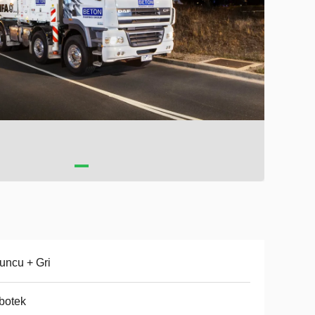
uncu + Gri
botek