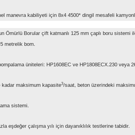
 manevra kabiliyeti için 8x4 4500* dingil mesafeli kamyon
n Ömürlü Borular çift katmanlı 125 mm çaplı boru sistemi 
45 metrelik bom.
pompalama üniteleri: HP1608EC ve HP1808ECX.230 veya 26
3
e kadar maksimum kapasite
/saat, beton üzerindeki maksim
lama sistemi.
zla eşdeğer çalışma yılı için dayanıklılık testlerine tabidir.