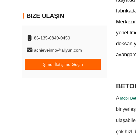
fabrikad
BIZE ULAŞIN
Merkezin
yönetilm
86-135-0849-0450
doksan y
achieveinno@aliyun.com
avangard
Şimdi İletişime Geçin
BETO
A
Mobil Be
bir yerle
ulaşabile
çok hızlı