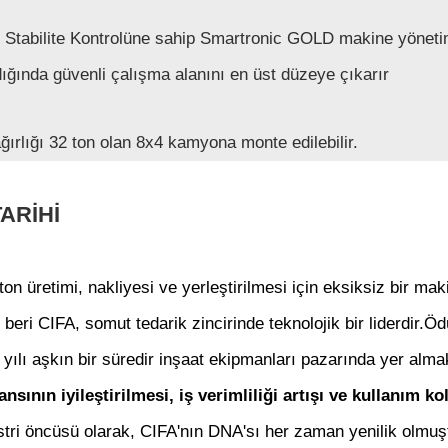
 Stabilite Kontrolüne sahip Smartronic GOLD makine yönet
ığında güvenli çalışma alanını en üst düzeye çıkarır
ğırlığı 32 ton olan 8x4 kamyona monte edilebilir.
TARİHİ
on üretimi, nakliyesi ve yerleştirilmesi için eksiksiz bir mak
beri CIFA, somut tedarik zincirinde teknolojik bir liderdir.Öd
 yılı aşkın bir süredir inşaat ekipmanları pazarında yer almak
nsının iyileştirilmesi, iş verimliliği artışı ve kullanım kol
stri öncüsü olarak, CIFA'nın DNA'sı her zaman yenilik olmuş