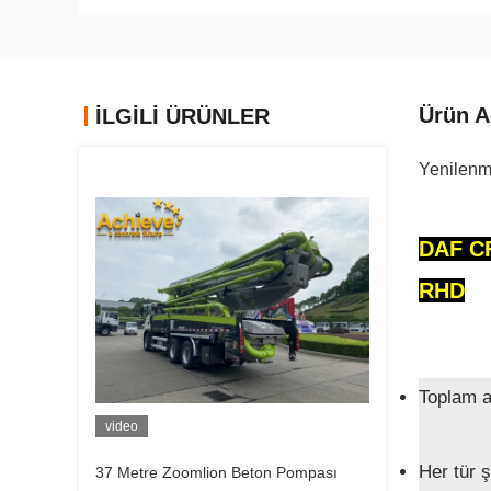
Ürün A
İLGİLİ ÜRÜNLER
Yenilenm
DAF CF
RHD
Toplam ağ
video
Her tür ş
37 Metre Zoomlion Beton Pompası