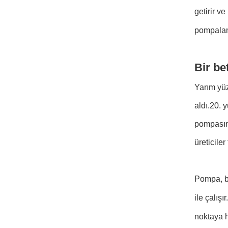
getirir v
pompalam
Bir be
Yarım yüz
aldı.20. y
pompasını
üreticile
Pompa, bi
ile çalış
noktaya h