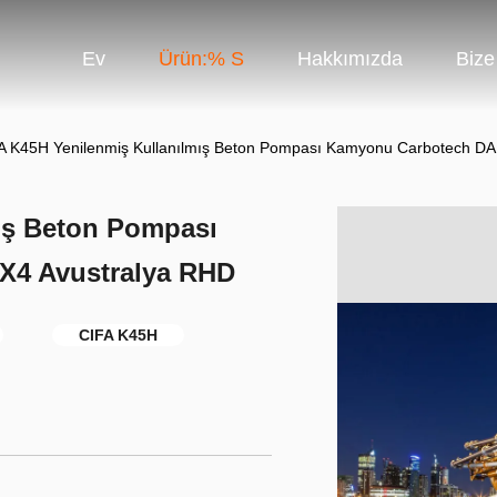
Ev
Ürün:% S
Hakkımızda
Bize
A K45H Yenilenmiş Kullanılmış Beton Pompası Kamyonu Carbotech D
ış Beton Pompası
X4 Avustralya RHD
CIFA K45H