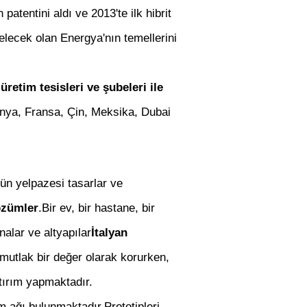
patentini aldı ve 2013'te ilk hibrit
gelecek olan Energya'nın temellerini
retim tesisleri ve şubeleri ile
anya, Fransa, Çin, Meksika, Dubai
rün yelpazesi tasarlar ve
özümler
.Bir ev, bir hastane, bir
nalar ve altyapılar
İtalyan
 mutlak bir değer olarak korurken,
atırım yapmaktadır.
ım ağı bulunmaktadır.Prototipleri