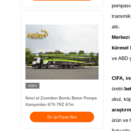
pompasını
transmiks
attı.
Merkezi 
küresel 
ve ABD g
CIFA, in
video
üretir.
be
İkinci el Zoomlion Bomlu Beton Pompa
okul, köp
Kamyonları 67X-7RZ 67m
araştırm
En İyi Fiyatı Alın
ürün ve h
İtalya'da