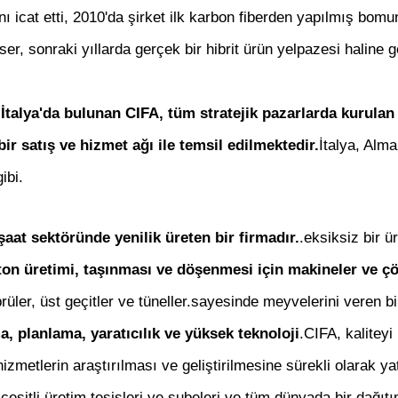
 icat etti, 2010'da şirket ilk karbon fiberden yapılmış bomun 
er, sonraki yıllarda gerçek bir hibrit ürün yelpazesi haline 
İtalya'da bulunan CIFA, tüm stratejik pazarlarda kurulan ü
bir satış ve hizmet ağı ile temsil edilmektedir.
İtalya, Alm
ibi.
şaat sektöründe yenilik üreten bir firmadır.
.eksiksiz bir ü
ton üretimi, taşınması ve döşenmesi için makineler ve ç
rüler, üst geçitler ve tüneller.sayesinde meyvelerini veren bi
a, planlama, yaratıcılık ve yüksek teknoloji
.CIFA, kaliteyi
izmetlerin araştırılması ve geliştirilmesine sürekli olarak y
 çeşitli üretim tesisleri ve şubeleri ve tüm dünyada bir dağıt