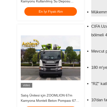
Kamyonu Kullanılmış Su Deposu
Putzmeister Pompası
En İyi Fiyatı Alın
Mükemmel
CIFA Uzu
bölmeli 
Mevcut 
180 m'y
"RZ" kat
video
Satış Ünitesi için ZOOMLION 67m
10'dan fa
Kamyona Monteli Beton Pompası 67X-
7RZ Kullanılmış