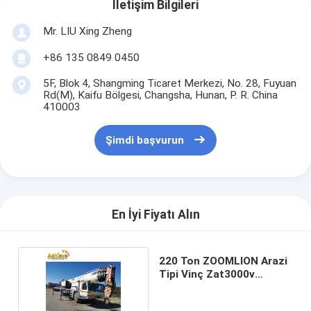
İletişim Bilgileri
Mr. LIU Xing Zheng
+86 135 0849 0450
5F, Blok 4, Shangming Ticaret Merkezi, No. 28, Fuyuan
Rd(M), Kaifu Bölgesi, Changsha, Hunan, P. R. China
410003
Şimdi başvurun
En İyi Fiyatı Alın
220 Ton ZOOMLION Arazi
Tipi Vinç Zat3000v
QY220V633