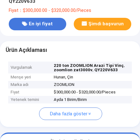
QY220V633
Fiyat：$300,000.00 - $320,000.00/Pieces
En iyi fiyat
Şimdi başvurun
Ürün Açıklaması
,
220 ton ZOOMLION Arazi Tipi Vinç
Vurgulamak
,
zoomlion zat3000v
QY220V633
Menşe yeri
Hunan, Çin
Marka adı
ZOOMLION
Fiyat
$300,000.00 - $320,000.00/Pieces
Yetenek temini
Ayda 1 Birim/Birim
Daha fazla göster