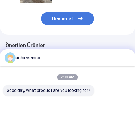
Devam et
Önerilen Ürünler
achieveinno
7:03 AM
Good day, what product are you looking for?
ZOOMLION 38 Metre
37 Metre Zoomlion
Satış Ünitesi i
Yenilenmiş
Beton Pompası
ZOOMLION 6
Putzmeister Beton
Kamyonu Kullanılmış
Kamyona Mont
Pompaları Kamyon
Su Deposu
Beton Pompası
Beton Pompası
Putzmeister
7RZ Kullanılmı
En iyi fiyat
En iyi fiyat
En iyi fiy
Pompası