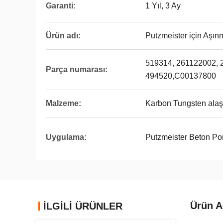
Garanti:
1 Yıl, 3 Ay
Ürün adı:
Putzmeister için Aşın
519314, 261122002, 
Parça numarası:
494520,C00137800
Malzeme:
Karbon Tungsten alaş
Uygulama:
Putzmeister Beton P
Ürün A
İLGİLİ ÜRÜNLER