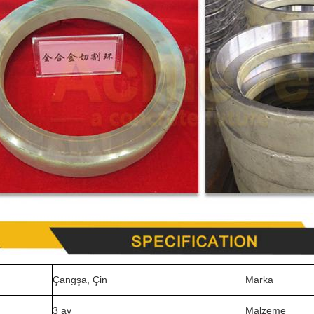
Çangşa, Çin
Marka
3 ay
Malzeme