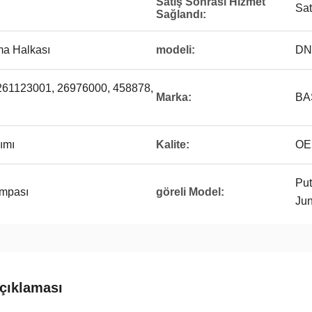
Satış Sonrası Hizmet
Sat
Sağlandı:
ma Halkası
modeli:
DN
261123001, 26976000, 458878,
Marka:
BA
ımı
Kalite:
OE
Put
ompası
göreli Model:
Jun
çıklaması