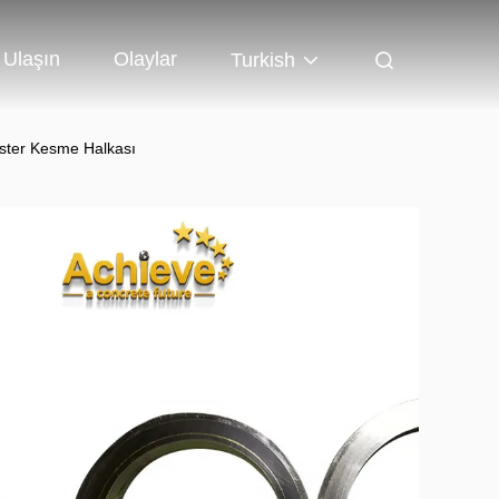
 Ulaşın
Olaylar
Turkish
ster Kesme Halkası