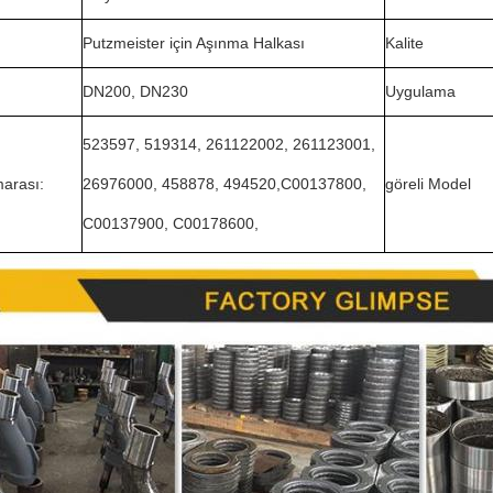
Putzmeister için Aşınma Halkası
Kalite
DN200, DN230
Uygulama
523597, 519314, 261122002, 261123001,
arası:
26976000, 458878, 494520,C00137800,
göreli Model
C00137900, C00178600,