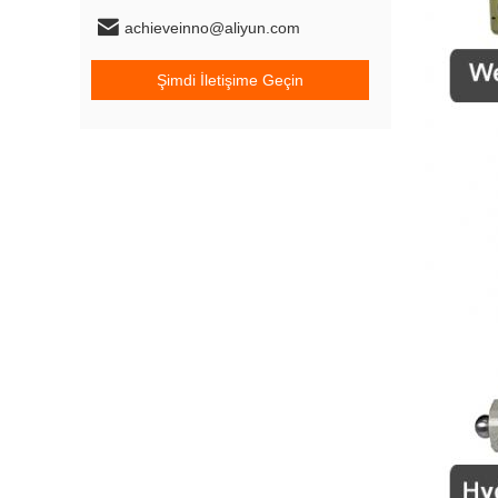
achieveinno@aliyun.com
Şimdi İletişime Geçin