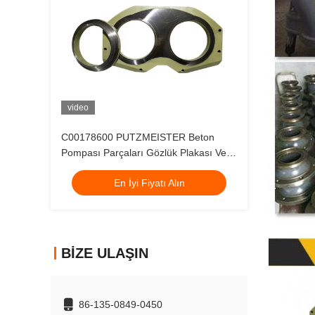
video
C00178600 PUTZMEISTER Beton
Pompası Parçaları Gözlük Plakası Ve
Aşınma Halkası
En İyi Fiyatı Alın
BIZE ULAŞIN
86-135-0849-0450