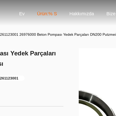
Ev
Ürün:% S
Hakkımızda
Bize
261123001 26976000 Beton Pompası Yedek Parçaları DN200 Putzmei
sı Yedek Parçaları
sı
261123001