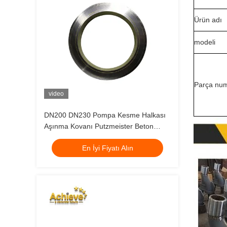
Ürün adı
modeli
Parça num
video
DN200 DN230 Pompa Kesme Halkası
Aşınma Kovanı Putzmeister Beton
Pompası Yedek Parçaları
En İyi Fiyatı Alın