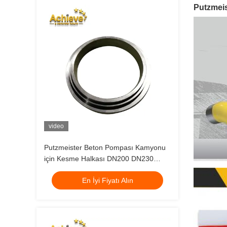
Putzmeis
video
Putzmeister Beton Pompası Kamyonu
için Kesme Halkası DN200 DN230
458878 494520
En İyi Fiyatı Alın