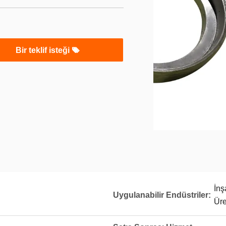
Bir teklif isteği
İnş
Uygulanabilir Endüstriler:
Üre