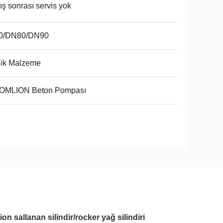
ış sonrası servis yok
0/DN80/DN90
lik Malzeme
OMLION Beton Pompası
sallanan silindir/rocker yağ silindiri