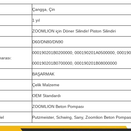
Çangşa, Çin
1 yıl
ZOOMLION için Döner Silindir/ Piston Silindiri
D60/DN80/DN90
000190201B0200000, 000190201A0500000, 00019
arası:
000190201B0700000, 000190201B08000000
BAŞARMAK
Çelik Malzeme
OEM Standardı
ZOOMLION Beton Pompası
el
Putzmeister, Schwing, Sany, Zoomlion Beton Pompası