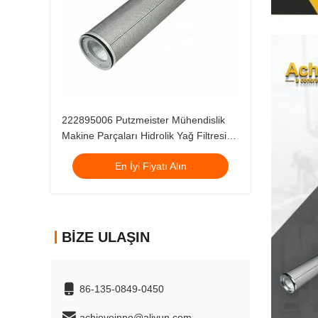
222895006 Putzmeister Mühendislik
Makine Parçaları Hidrolik Yağ Filtresi
Elemanı
En İyi Fiyatı Alın
BIZE ULAŞIN
86-135-0849-0450
achieveinno@aliyun.com