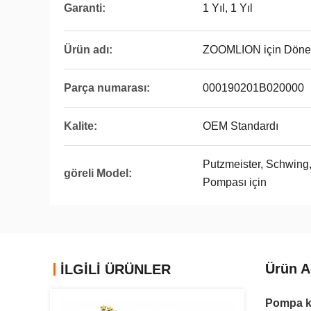
Garanti:
1 Yıl, 1 Yıl
Ürün adı:
ZOOMLION için Döner Si
Parça numarası:
000190201B020000
Kalite:
OEM Standardı
Putzmeister, Schwing
göreli Model:
Pompası için
Ürün A
İLGİLİ ÜRÜNLER
Pompa ka