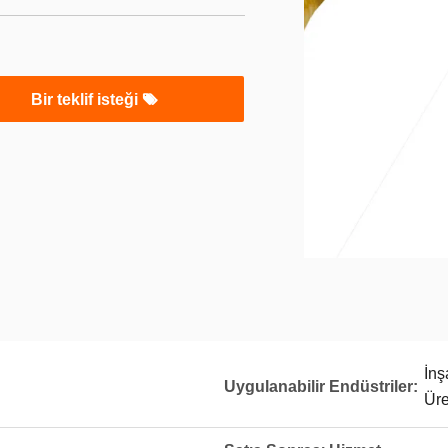
Bir teklif isteği
İnş
Uygulanabilir Endüstriler:
Üre