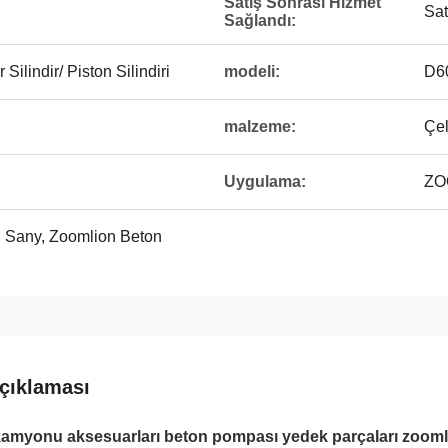
Satış Sonrası Hizmet
Sat
Sağlandı:
lindir/ Piston Silindiri
modeli:
D6
malzeme:
Çe
Uygulama:
ZO
, Sany, Zoomlion Beton
çıklaması
myonu aksesuarları beton pompası yedek parçaları zoomlion 