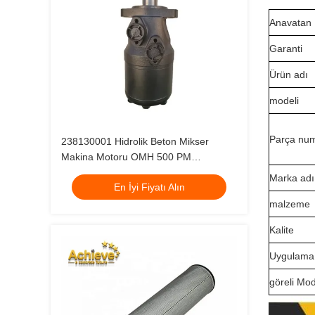
Anavatan
Garanti
Ürün adı
modeli
Parça num
238130001 Hidrolik Beton Mikser
Makina Motoru OMH 500 PM
Putzmeister
Marka adı
En İyi Fiyatı Alın
malzeme
Kalite
Uygulama
göreli Mod