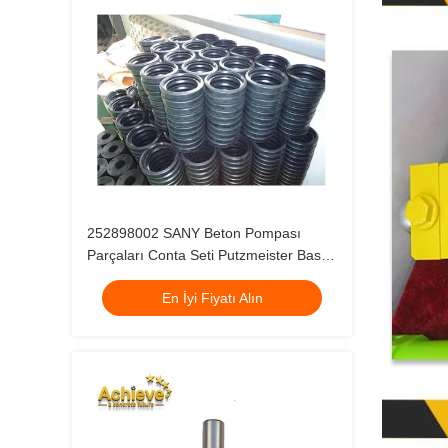
252898002 SANY Beton Pompası
Parçaları Conta Seti Putzmeister Baskı
Halkası
En İyi Fiyatı Alın