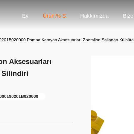
Ev
Ürün:% S
Hakkımızda
Bize
201B020000 Pompa Kamyon Aksesuarları Zoomlion Sallanan Külbütör Y
n Aksesuarları
Silindiri
000190201B020000