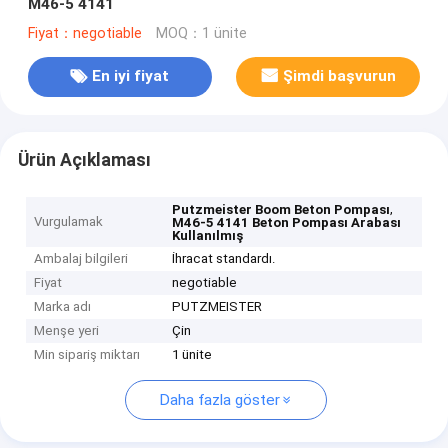
M46-5 4141
Fiyat：negotiable
MOQ：1 ünite
En iyi fiyat
Şimdi başvurun
Ürün Açıklaması
,
Putzmeister Boom Beton Pompası
Vurgulamak
M46-5 4141 Beton Pompası Arabası
Kullanılmış
Ambalaj bilgileri
İhracat standardı.
Fiyat
negotiable
Marka adı
PUTZMEISTER
Menşe yeri
Çin
Min sipariş miktarı
1 ünite
Daha fazla göster