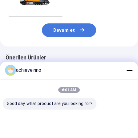
Araba M46-5 4141
Devam et
Önerilen Ürünler
achieveinno
6:01 AM
Good day, what product are you looking for?
beton pompası
Kullanılmış M46-5
Kamyon Üstü 
kamyonları işi
Beton Pompaları
Pompası Yede
PUTZMEISTER M56-
Kamyona Monte
Parçaları 80 M
5RZ 2023new yüksek
Hafif PUTZMEISTER
Kullanılmış
performanslı makine
M56-5RZ 2014