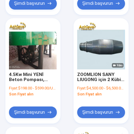
Şimdi başvurun
Şimdi başvurun
4.5Kw Mini YENİ
ZOOMLION SANY
Beton Pompası,
LIUGONG için 2 Kübik
Mikser 40r/Dk 360kg
20 Kübik Beton
Fiyat:
$198.00 - $599.00/Units
Fiyat:
$4,500.00 - $6,500.00/Units
Mikser Makinesi
Son Fiyat alın
Son Fiyat alın
Davul Varil
Şimdi başvurun
Şimdi başvurun