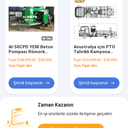
AI-50CPD YENİ Beton
Avustralya için PTO
Pompası Römork
Tahrikli Kamyona
Üstü OEM
Monte Beton Hattı
Fiyat:
$58,999.00 - $59,999.00/Units
Fiyat:
$29,999.00 - $39,999.00/Units
PUTZMEISTER TK70
Pompası AI-50CLPP
Son Fiyat alın
Son Fiyat alın
20M3/H
40M³ / H
Şimdi başvurun
Şimdi başvurun
Zaman Kazanın
En iyi ürünlerle sizinle iletişime geçelim.