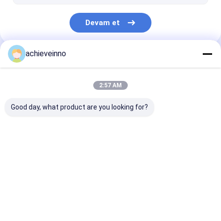
Devam et
achieveinno
Kategorilerimiz
2:57 AM
Good day, what product are you looking for?
Putzmeister Beton
Zoomlion Beton
Sany Beton Po
Pompası Parçaları
Pompası Parçaları
Parçaları
Ana
Hakkımızda
Bize
Desktop
sayfa
ulaşın
Site
site haritası
Gizlilik Politikası