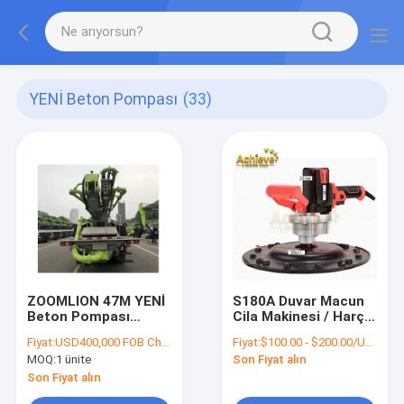
YENİ Beton Pompası
(33)
ZOOMLION 47M YENİ
S180A Duvar Macun
Beton Pompası
Cila Makinesi / Harç
Mercedez BENZ Şasi
Pürüzsüz Duvar
Fiyat:
USD400,000 FOB China
Fiyat:
$100.00 - $200.00/Units
120 Saatte Kübik
Parlatma Makinesi
MOQ:
1 ünite
Son Fiyat alın
1.7kw 380mm
Son Fiyat alın