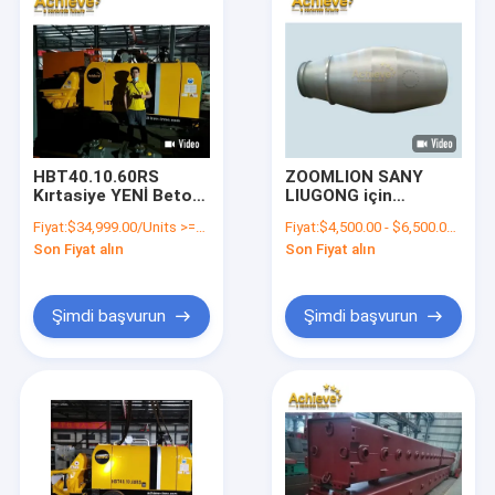
HBT40.10.60RS
ZOOMLION SANY
Kırtasiye YENİ Beton
LIUGONG için
Pompası
Kamyon Beton
Fiyat:
$34,999.00/Units >=1 Units
Fiyat:
$4,500.00 - $6,500.00/Units
Özelleştirilmiş 500M
Mikser Tamburu
Son Fiyat alın
Son Fiyat alın
Şimdi başvurun
Şimdi başvurun
Ev
Ürün:% s
Hakkımızda