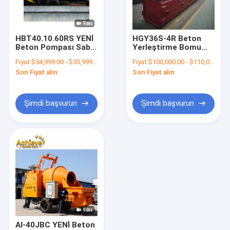
Fabrika turu
Kalite kontrol
HBT40.10.60RS YENİ
HGY36S-4R Beton
Beton Pompası Sabit
Yerleştirme Bomu
Bize Ulaşın
Mobil Römork
25Ton 30kw
Fiyat:
$34,999.00 - $35,999.00/Units
Fiyat:
$100,000.00 - $110,000.00/Units
40m3/H 4500kg
Son Fiyat alın
Son Fiyat alın
Haberler
Vakalar
Şimdi başvurun
Şimdi başvurun
Bir teklif isteği
Putzmeister Beton Pompası Parçaları
Zoomlion Beton Pompası Parçaları
Sany Beton Pompası Parçaları
AI-40JBC YENİ Beton