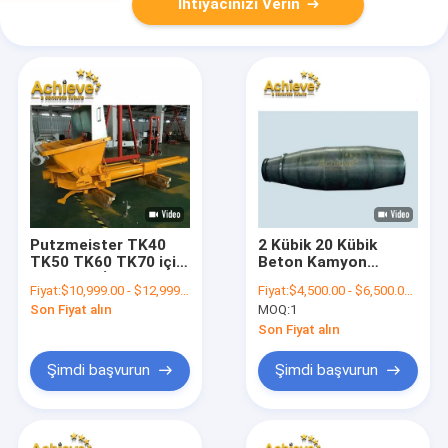
İhtiyacınızı Verin
Putzmeister TK40
2 Kübik 20 Kübik
TK50 TK60 TK70 için
Beton Kamyon
TK70 YENİ Beton
Mikser Tambur /
Fiyat:
$10,999.00 - $12,999.00/Units
Fiyat:
$4,500.00 - $6,500.00/ Unit
Pompası Sistemi
Çimento Karıştırıcı
Son Fiyat alın
MOQ:
1
Modülü
Varil 20m3
Son Fiyat alın
Şimdi başvurun
Şimdi başvurun