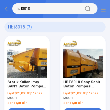
Hbt8018
(7)
Statik Kullanılmış
HBT8018 Sany Sabit
SANY Beton Pompası
Beton Pompası
150 mm Pompa
Kullanılmış Römork
Fiyat:
$20,000.00/Pieces >=1 Pieces
Fiyat:
$20,000.00/Pieces >=1 Pieces
HBT8018
Üstü
MOQ:
1
MOQ:
1
Son Fiyat alın
Son Fiyat alın