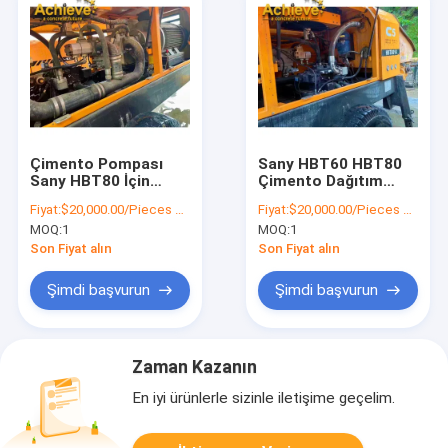
Çimento Pompası
Sany HBT60 HBT80
Sany HBT80 İçin
Çimento Dağıtım
Sabit Beton Pompası
Römorku için Beton
Fiyat:
$20,000.00/Pieces >=1 Pieces
Fiyat:
$20,000.00/Pieces >=1 Pieces
Kullandı
Pompası Kamyonu
MOQ:
1
MOQ:
1
Son Fiyat alın
Son Fiyat alın
Şimdi başvurun
Şimdi başvurun
Zaman Kazanın
En iyi ürünlerle sizinle iletişime geçelim.