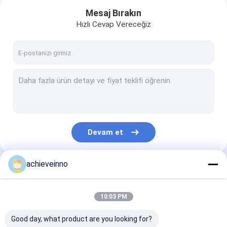
Mesaj Bırakın
Hızlı Cevap Vereceğiz
Devam et
achieveinno
Ev
Kategorilerimiz
Ürün:% s
10:03 PM
Hakkımızda
Good day, what product are you looking for?