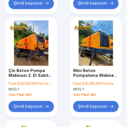
Şimdi başvurun
Şimdi başvurun
Çin Beton Pompa
Mini Beton
Makinası 2. El Sabit
Pompalama Makinesi
Pompa Sany
Kullanılmış Beton
Fiyat:
$20,000.00/Pieces >=1 Pieces
Fiyat:
$20,000.00/Pieces >=1 Pieces
Sabit Pompa Sany 60
MOQ:
1
MOQ:
1
80 Fiyat
Son Fiyat alın
Son Fiyat alın
Şimdi başvurun
Şimdi başvurun