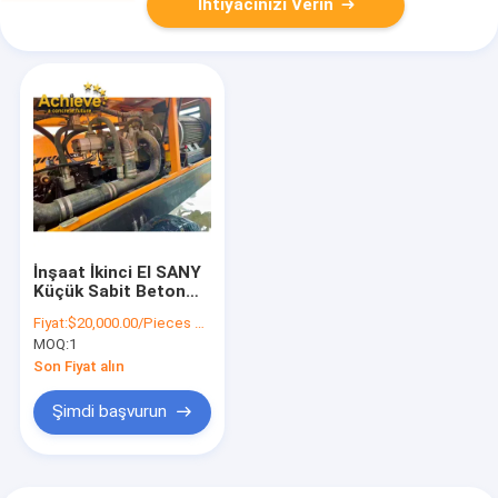
İhtiyacınızı Verin
İnşaat İkinci El SANY
Küçük Sabit Beton
Pompası HTB60C
Fiyat:
$20,000.00/Pieces >=1 Pieces
HBT80
MOQ:
1
Son Fiyat alın
Şimdi başvurun