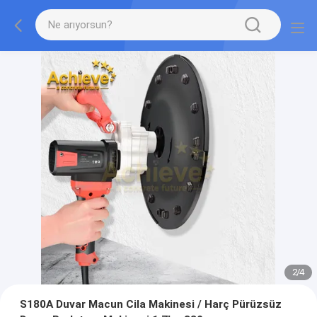
2
/
4
S180A Duvar Macun Cila Makinesi / Harç Pürüzsüz