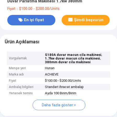
Duvar Parlatma Makinesi 1.7kw 380mm
Fiyat：$100.00 - $200.00/Units
En iyi fiyat
Şimdi başvurun
Ürün Açıklaması
,
S180A duvar macun cila makinesi
Vurgulamak
,
1.7kw duvar macun cila makinesi
380mm duvar cila makinesi
Menşe yeri
Hunan
Marka adı
ACHIEVE
Fiyat
$100.00 - $200.00/Units
Ambalaj bilgileri
Standart ihracat ambalajı
Yetenek temini
Ayda 100 Birim/Birim
Daha fazla göster