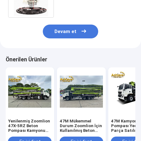
Parlatma Makinesi 1.7kw
380mm
Devam et
Önerilen Ürünler
Yenilenmiş Zoomlion
47M Mükemmel
47M Kamyon B
47X-5RZ Beton
Durum Zoomlion İçin
Pompası Yede
Pompası Kamyonu
Kullanılmış Beton
Parça Satılık F
Pompa Makinesi
Pompası Kamyonu
Zoomlion
PUTZMEISTER