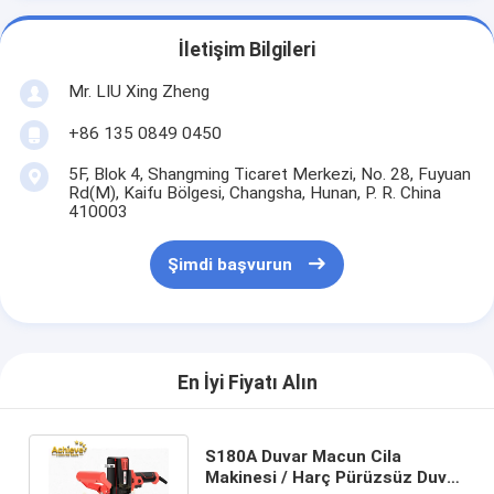
İletişim Bilgileri
Mr. LIU Xing Zheng
+86 135 0849 0450
5F, Blok 4, Shangming Ticaret Merkezi, No. 28, Fuyuan
Rd(M), Kaifu Bölgesi, Changsha, Hunan, P. R. China
410003
Şimdi başvurun
En İyi Fiyatı Alın
S180A Duvar Macun Cila
Makinesi / Harç Pürüzsüz Duvar